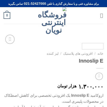
Ski
021-52427000
برای مشاوره فنی و یا سفارش گذاری با تلفن
تماس بگیرید
t
conten
0
Add to
wishlist
خانه
/
افزودنی های پلاستیک
/
لیز کننده
Innoslip E
۱.۳۰۰.۰۰۰
هزار تومان
اروکامید
Innoslip E
یک افزودنی تخصصی برای کاهش اصطکاک
در محصولات پلیمری است.