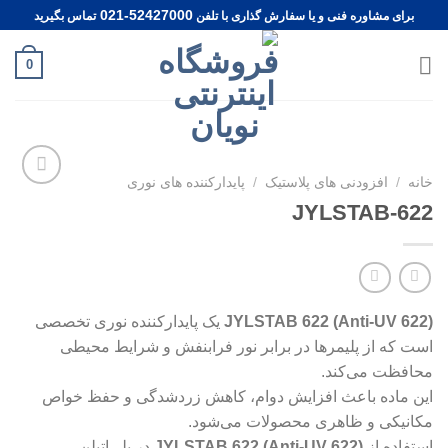
Ski
021-52427000
برای مشاوره فنی و یا سفارش گذاری با تلفن
تماس بگیرید
t
conten
0
خانه
/
افزودنی های پلاستیک
/
پایدارکننده های نوری
Add to
JYLSTAB-622
wishlist
JYLSTAB 622 (Anti-UV 622)
یک پایدارکننده نوری تخصصی
است که از پلیمرها در برابر نور فرابنفش و شرایط محیطی
محافظت می‌کند.
این ماده باعث افزایش دوام، کاهش زردشدگی و حفظ خواص
مکانیکی و ظاهری محصولات می‌شود.
استفاده از
JYLSTAB 622 (Anti-UV 622)
در پلی‌اتیلن،