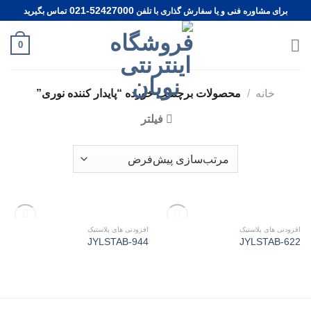
Ski
021-52427000
برای مشاوره فنی و یا سفارش گذاری با تلفن
تماس بگیرید
t
conten
0
خانه
/
محصولات برچسب خورده “پایدار کننده نوری”
فیلتر
ناموجود
ناموجود
افزودنی های پلاستیک
افزودنی های پلاستیک
Add to
Add to
JYLSTAB-944
JYLSTAB-622
wishlist
wishlist