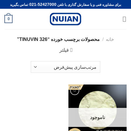
Ski
021-52427000
برای مشاوره فنی و یا سفارش گذاری با تلفن
تماس بگیرید
t
conten
0
خانه
/
محصولات برچسب خورده “TINUVIN 326”
فیلتر
Add to
wishlist
ناموجود