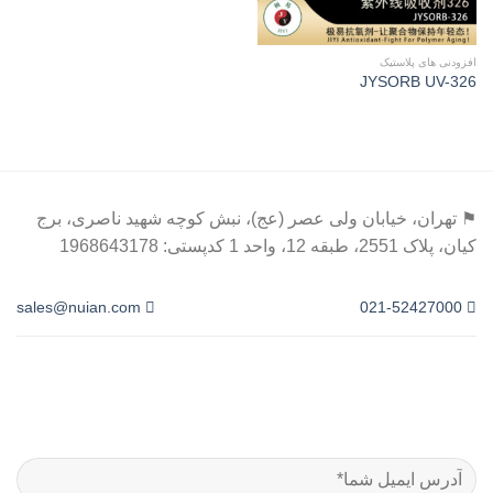
افزودنی های پلاستیک
JYSORB UV-326
⚑ تهران، خیابان ولی عصر (عج)، نبش کوچه شهید ناصری، برج
کیان، پلاک 2551، طبقه 12، واحد 1 کدپستی: 1968643178
sales@nuian.com
021-52427000