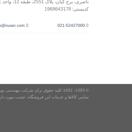
ناصری، برج کیان، پلا
کدپستی: 1968643178
es@nuian.com
021-52427000
© 1393- 1402 کلیه حقوق برای شرکت مهندسی نویان بسپار محفوظ است.
تمامي كالاها و خدمات اين فروشگاه، حسب مورد دارا