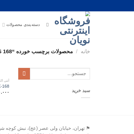
Ski
t
conten
دسته‌بندی محصولات
خانه
/
محصولات برچسب خورده “IRGAFOS 168”
جستجو
برای:
آنتی اک
-168
سبد خرید
۰.۰۰۰
⚑ تهران، خیابان ولی عصر (عج)، نبش کوچه شه