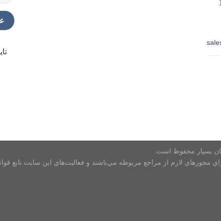
ک 2551، طبقه 12، واحد 1
sal
تای
ي مجوزهاي لازم از مراجع مربوطه مي‌باشند و فعاليت‌هاي اين سايت تابع قو