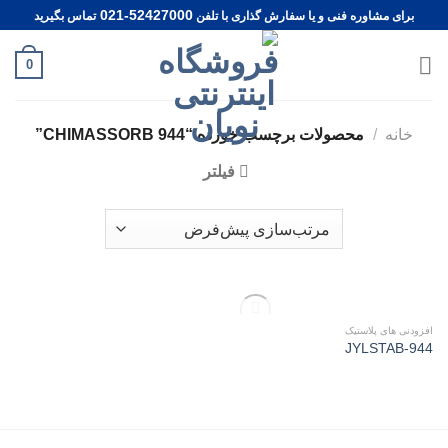
Ski
021-52427000
برای مشاوره فنی و یا سفارش گذاری با تلفن
تماس بگیرید
t
conten
0
خانه
/
محصولات برچسب خورده “CHIMASSORB 944”
فیلتر
ناموجود
افزودنی های پلاستیک
Add to
JYLSTAB-944
wishlist