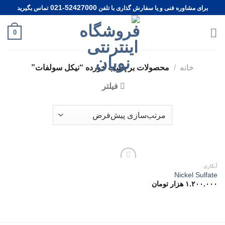
Ski
021-52427000
برای مشاوره فنی و یا سفارش گذاری با تلفن
تماس بگیرید
t
conten
0
خانه
/
محصولات برچسب خورده “نیکل سولفات”
فیلتر
آبکاری
Add to
Nickel Sulfate
wishlist
۱.۲۰۰.۰۰۰
هزار تومان